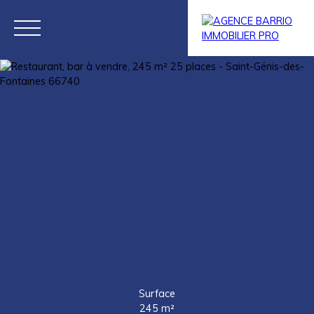
Menu
Estim
BARRIO
BARRIO
ation
PRESTIGE
IMMO
Surface
245
m²