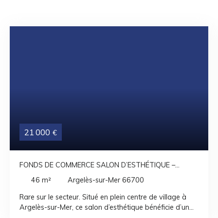
21 000
€
FONDS DE COMMERCE SALON D’ESTHÉTIQUE –
ARGELÈS-SUR-MER (CENTRE VILLAGE)
46
m²
Argelès-sur-Mer 66700
Rare sur le secteur. Situé en plein centre de village à
Argelès-sur-Mer, ce salon d’esthétique bénéficie d’un
emplacement très accessible, idéal pour une activité de