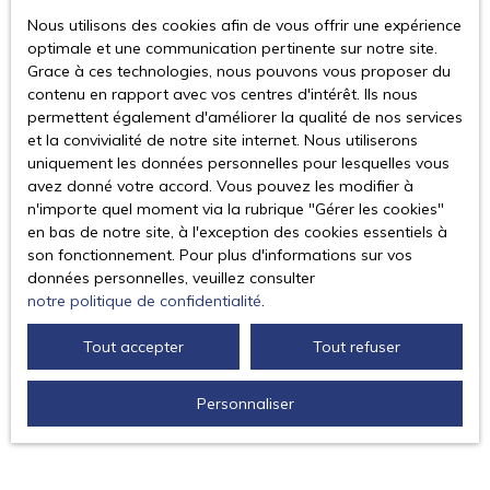
téléphonique, vous pouvez vous inscrire gratuitement
Nous utilisons des cookies afin de vous offrir une expérience
sur la liste d'opposition au démarchage téléphonique,
optimale et une communication pertinente sur notre site.
prévu par l'article L223-1 du code de la consommation,
Grace à ces technologies, nous pouvons vous proposer du
sur le site Internet www.bloctel.gouv.fr ou par courrier
contenu en rapport avec vos centres d'intérêt. Ils nous
adressé à :
permettent également d'améliorer la qualité de nos services
et la convivialité de notre site internet. Nous utiliserons
Société Worldline, Service Bloctel, CS 61311, 41013
uniquement les données personnelles pour lesquelles vous
BLOIS CEDEX.
avez donné votre accord. Vous pouvez les modifier à
n'importe quel moment via la rubrique ″Gérer les cookies″
Pour en savoir plus sur le traitement de vos données
en bas de notre site, à l'exception des cookies essentiels à
personnelles, veuillez consulter notre
politique de
son fonctionnement. Pour plus d'informations sur vos
confidentialité
.
données personnelles, veuillez consulter
notre politique de confidentialité
.
Recevoir des annonces
Tout accepter
Tout refuser
Personnaliser