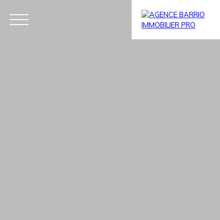
Menu
Estim
BARRIO
BARRIO
ation
PRESTIGE
IMMO