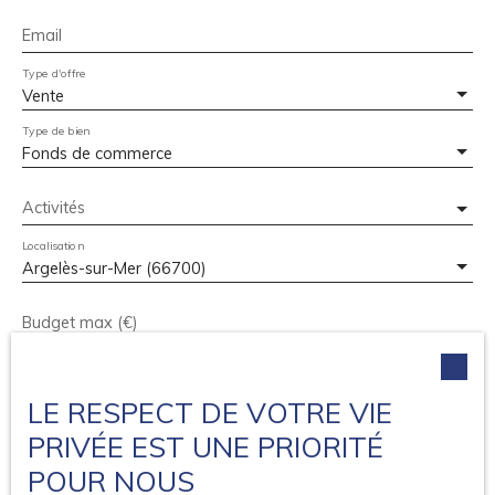
prestations, le renforcement de la vente de produits ou
encore une communication plus active. Dossier et
Email
informations complémentaires sur demande. Visite
Type d'offre
uniquement sur rendez-vous.
Vente
Type de bien
Fonds de commerce
Activités
Localisation
Argelès-sur-Mer (66700)
Budget max (€)
Surface min (m²)
LE RESPECT DE VOTRE VIE
J'accepte le traitement de mes données personnelles
PRIVÉE EST UNE PRIORITÉ
conformément au RGPD. Si vous ne souhaitez pas faire
POUR NOUS
l'objet de prospection commerciale par voie