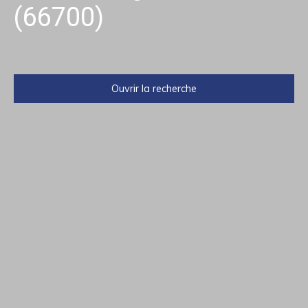
(66700)
Ouvrir la recherche
Type d'offre
Vente
Type de bien
Fonds de commerce
Activités
Localisation
Argelès-sur-Mer (66700)
Budget max (€)