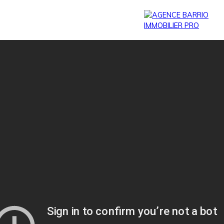
Menu
Estim
BARRIO
BARRIO
ation
PRESTIGE
IMMO