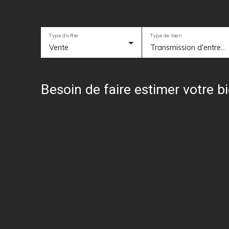
Type d'offre
Type de bien
Vente
Transmission d'entreprise, Fonds de commerce, Droit au bail, Terrain, Local professionnel, Local commercial, Local industriel, Entrepôt
Besoin de faire estimer votre b