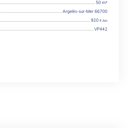
50
m²
Argelès-sur-Mer 66700
920
€ /an
VP442