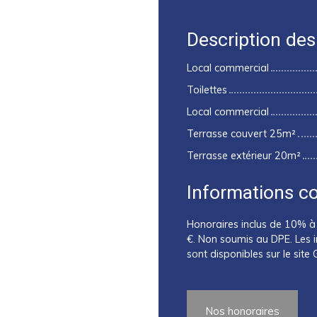
Description des
Local commercial
Toilettes
Local commercial
Terrasse couvert 25m²
Terrasse extérieur 20m²
Informations c
Honoraires inclus de 10% à 
€. Non soumis au DPE. Les i
sont disponibles sur le site
Nos honoraires