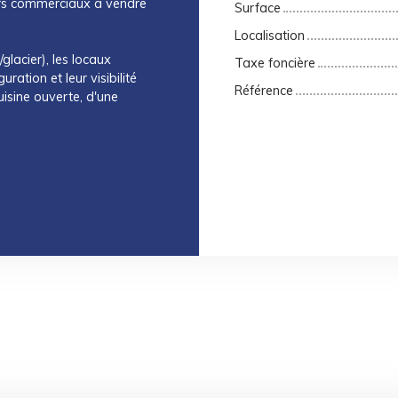
urs commerciaux à vendre
Surface
Localisation
glacier), les locaux
Taxe foncière
ration et leur visibilité
Référence
isine ouverte, d'une