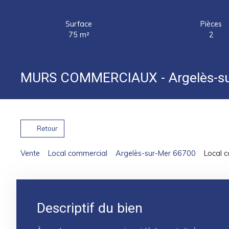
Surface
Pièces
75
m²
2
MURS COMMERCIAUX - Argelès-su
Retour
Vente
Local commercial
Argelès-sur-Mer 66700
Local 
Descriptif du bien