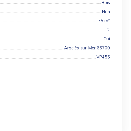
Bois
Non
75
m²
2
Oui
Argelès-sur-Mer 66700
VP455