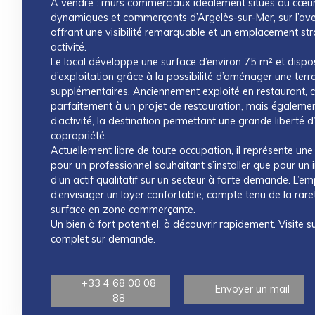
À vendre : murs commerciaux idéalement situés au cœur 
dynamiques et commerçants d’Argelès-sur-Mer, sur l’aven
offrant une visibilité remarquable et un emplacement st
activité.
Le local développe une surface d’environ 75 m² et dispos
d’exploitation grâce à la possibilité d’aménager une ter
supplémentaires. Anciennement exploité en restaurant, 
parfaitement à un projet de restauration, mais égalemen
d’activité, la destination permettant une grande liberté d’
copropriété.
Actuellement libre de toute occupation, il représente une
pour un professionnel souhaitant s’installer que pour un 
d’un actif qualitatif sur un secteur à forte demande. L’
d’envisager un loyer confortable, compte tenu de la raret
surface en zone commerçante.
Un bien à fort potentiel, à découvrir rapidement. Visite 
complet sur demande.
+33 4 68 08 08
Envoyer un mail
88