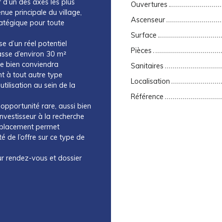
d’un des axes les plus
Ouvertures
ue principale du village,
Ascenseur
ratégique pour toute
Surface
e d’un réel potentiel
Pièces
rasse d’environ 30 m²
ce bien conviendra
Sanitaires
t à tout autre type
Localisation
utilisation au sein de la
Référence
 opportunité rare, aussi bien
investisseur à la recherche
emplacement permet
é de l’offre sur ce type de
sur rendez-vous et dossier